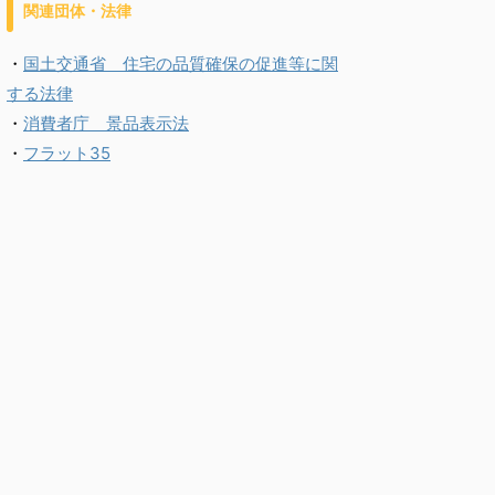
関連団体・法律
・
国土交通省 住宅の品質確保の促進等に関
する法律
・
消費者庁 景品表示法
・
フラット35