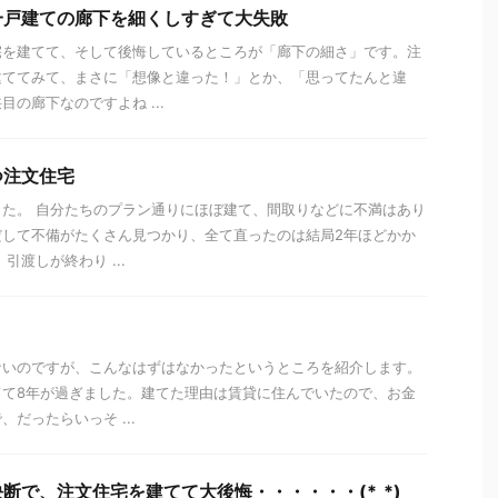
一戸建ての廊下を細くしすぎて大失敗
宅を建てて、そして後悔しているところが「廊下の細さ」です。注
建ててみて、まさに「想像と違った！」とか、「思ってたんと違
の廊下なのですよね ...
つ注文住宅
た。 自分たちのプラン通りにほぼ建て、間取りなどに不満はあり
だして不備がたくさん見つかり、全て直ったのは結局2年ほどかか
引渡しが終わり ...
ないのですが、こんなはずはなかったというところを紹介します。
てて8年が過ぎました。建てた理由は賃貸に住んでいたので、お金
だったらいっそ ...
断で、注文住宅を建てて大後悔・・・・・・(*_*)