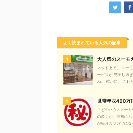
よく読まれている人気の記事
大人気のスーモ
1
ネット上で、 スー
ービスが 充実し過
ね。 確かに、 これだ
世帯年収400
2
「どのハウスメーカ
の多くが、最初にぶ
が毎月カツカツになっ