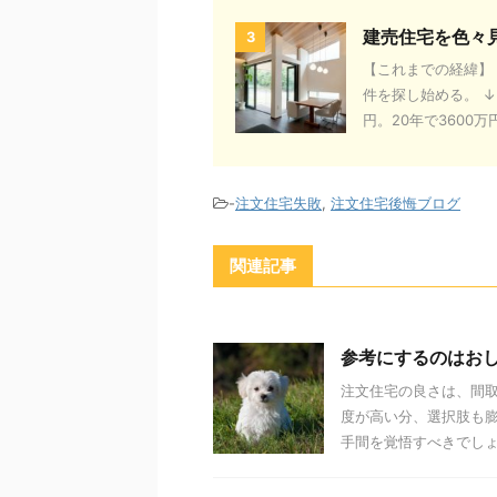
建売住宅を色々
3
【これまでの経緯】 
件を探し始める。 ↓
円。20年で3600万円、
-
注文住宅失敗
,
注文住宅後悔ブログ
関連記事
参考にするのはお
注文住宅の良さは、間
度が高い分、選択肢も
手間を覚悟すべきでしょう