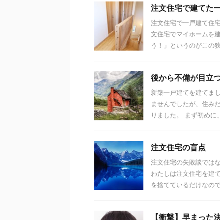
注文住宅で建てた
注文住宅で一戸建て住
文住宅でマイホームを
う！」というのがこの狭目
後から不備が目立
新築一戸建てを建てまし
ませんでしたが、住み
りました。 まず初めに、
注文住宅の盲点
注文住宅の失敗談では
わたしは注文住宅を建
を捨てているだけなので、
【衝撃】早まった決