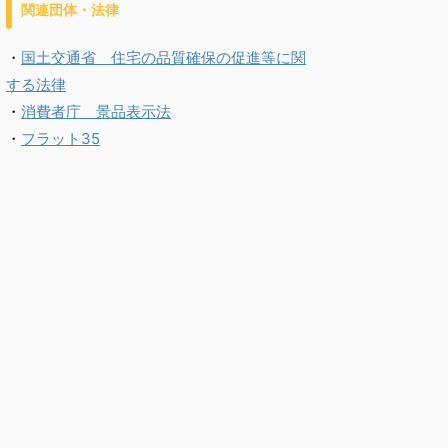
関連団体・法律
・
国土交通省 住宅の品質確保の促進等に関
する法律
・
消費者庁 景品表示法
・
フラット35