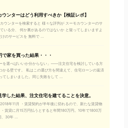
カウンターはどう利用すべきか【検証レポ】
モカウンターを検索すると 様々な評判が スーモカウンターのサ
ぎている分、 何か裏があるのではないか と疑ってしまいますよ
けのサービスを 無料で ...
万円で家を買った結果・・・
ーを選べばいいか分からない」——注文住宅を検討している方
つかる壁です。 私はこの選び方を間違えて、住宅ローンの返済
てしまいました。同じ失敗をして ...
見学した結果、注文住宅を建てることを決意。
2018年11月 ・賃貸契約が半年後に切れるので、新たな賃貸物
 ・賃貸に月15万円払うとすると年間180万円。10年で1800万
30年 ...