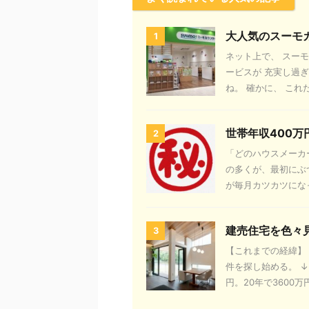
大人気のスーモ
1
ネット上で、 スー
ービスが 充実し過
ね。 確かに、 これだ
世帯年収400
2
「どのハウスメーカ
の多くが、最初にぶ
が毎月カツカツになっ
建売住宅を色々
3
【これまでの経緯】 
件を探し始める。 ↓
円。20年で3600万円、