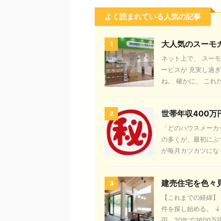
よく読まれている人気の記事
大人気のスーモ
1
ネット上で、 スー
ービスが 充実し過
ね。 確かに、 これだ
世帯年収400
2
「どのハウスメーカ
の多くが、最初にぶ
が毎月カツカツになっ
建売住宅を色々
3
【これまでの経緯】 
件を探し始める。 ↓
円。20年で3600万円、