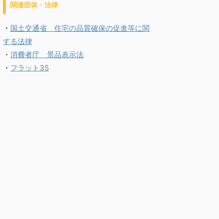
関連団体・法律
・
国土交通省 住宅の品質確保の促進等に関
する法律
・
消費者庁 景品表示法
・
フラット35