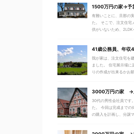
1500万円の家→予
有難いことに、旦那の
た。 そこで、注文住宅
供がいないため、2LDKぐ
41歳公務員、年収
我が家は、注文住宅を
ました。 住宅展示場に
りの作成が出来るかお願い
3000万円の家 
30代の男性会社員です
た。 今回は完成までの
の購入を計画し、分譲マン
2000万円の家 