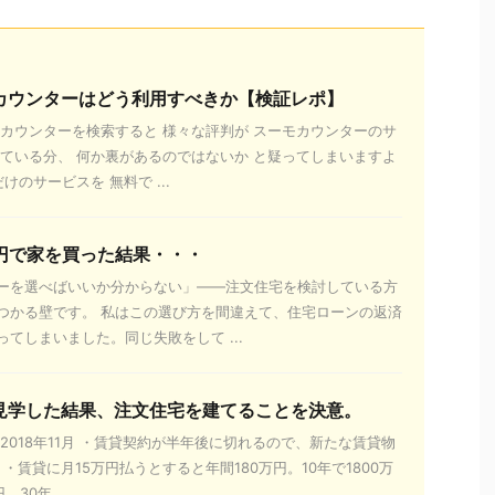
カウンターはどう利用すべきか【検証レポ】
モカウンターを検索すると 様々な評判が スーモカウンターのサ
ぎている分、 何か裏があるのではないか と疑ってしまいますよ
けのサービスを 無料で ...
万円で家を買った結果・・・
ーを選べばいいか分からない」——注文住宅を検討している方
つかる壁です。 私はこの選び方を間違えて、住宅ローンの返済
てしまいました。同じ失敗をして ...
見学した結果、注文住宅を建てることを決意。
2018年11月 ・賃貸契約が半年後に切れるので、新たな賃貸物
 ・賃貸に月15万円払うとすると年間180万円。10年で1800万
30年 ...