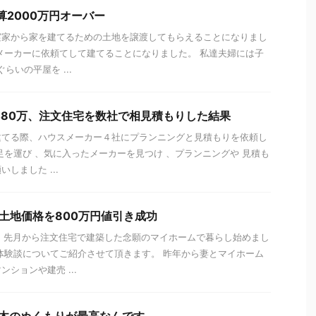
算2000万円オーバー
実家から家を建てるための土地を譲渡してもらえることになりまし
メーカーに依頼てして建てることになりました。 私達夫婦には子
らいの平屋を ...
480万、注文住宅を数社で相見積もりした結果
建てる際、ハウスメーカー４社にプランニングと見積もりを依頼し
足を運び 、気に入ったメーカーを見つけ 、プランニングや 見積も
しました ...
→土地価格を800万円値引き成功
。先月から注文住宅で建築した念願のマイホームで暮らし始めまし
体験談についてご紹介させて頂きます。 昨年から妻とマイホーム
ションや建売 ...
→木のぬくもりが最高なんです