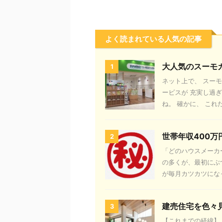
よく読まれている人気の記事
大人気のスーモ
1
ネット上で、 スー
ービスが 充実し過
ね。 確かに、 これだ
世帯年収400
2
「どのハウスメーカ
の多くが、最初にぶ
が毎月カツカツになっ
建売住宅を色々
3
【これまでの経緯】 