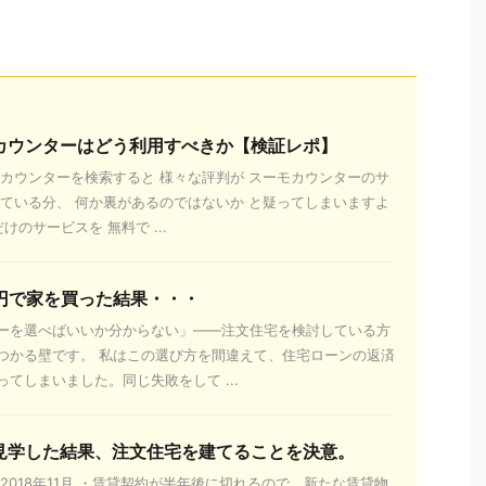
カウンターはどう利用すべきか【検証レポ】
モカウンターを検索すると 様々な評判が スーモカウンターのサ
ぎている分、 何か裏があるのではないか と疑ってしまいますよ
けのサービスを 無料で ...
万円で家を買った結果・・・
ーを選べばいいか分からない」——注文住宅を検討している方
つかる壁です。 私はこの選び方を間違えて、住宅ローンの返済
てしまいました。同じ失敗をして ...
見学した結果、注文住宅を建てることを決意。
2018年11月 ・賃貸契約が半年後に切れるので、新たな賃貸物