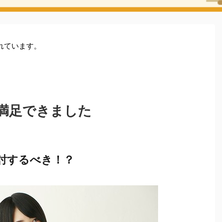
れています。
満足できました
討するべき！？