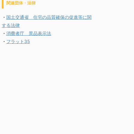
関連団体・法律
・
国土交通省 住宅の品質確保の促進等に関
する法律
・
消費者庁 景品表示法
・
フラット35