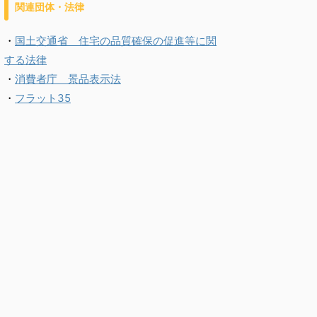
関連団体・法律
・
国土交通省 住宅の品質確保の促進等に関
する法律
・
消費者庁 景品表示法
・
フラット35