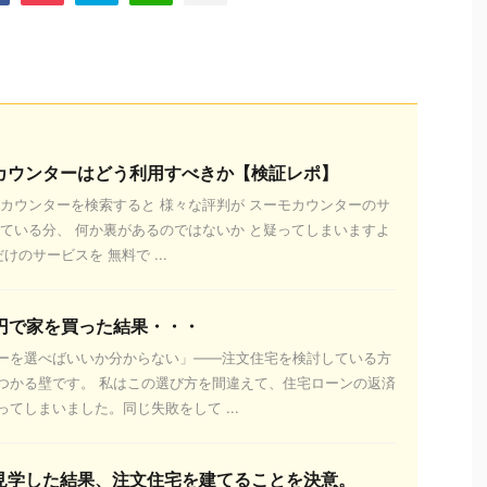
カウンターはどう利用すべきか【検証レポ】
モカウンターを検索すると 様々な評判が スーモカウンターのサ
ぎている分、 何か裏があるのではないか と疑ってしまいますよ
けのサービスを 無料で ...
万円で家を買った結果・・・
ーを選べばいいか分からない」——注文住宅を検討している方
つかる壁です。 私はこの選び方を間違えて、住宅ローンの返済
てしまいました。同じ失敗をして ...
見学した結果、注文住宅を建てることを決意。