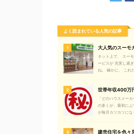
よく読まれている人気の記事
大人気のスーモ
1
ネット上で、 スー
ービスが 充実し過
ね。 確かに、 これだ
世帯年収400
2
「どのハウスメーカ
の多くが、最初にぶ
が毎月カツカツになっ
建売住宅を色々
3