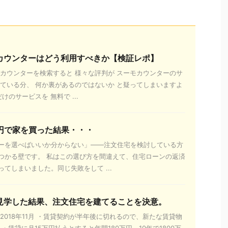
カウンターはどう利用すべきか【検証レポ】
モカウンターを検索すると 様々な評判が スーモカウンターのサ
ぎている分、 何か裏があるのではないか と疑ってしまいますよ
けのサービスを 無料で ...
万円で家を買った結果・・・
ーを選べばいいか分からない」——注文住宅を検討している方
つかる壁です。 私はこの選び方を間違えて、住宅ローンの返済
てしまいました。同じ失敗をして ...
見学した結果、注文住宅を建てることを決意。
2018年11月 ・賃貸契約が半年後に切れるので、新たな賃貸物
 ・賃貸に月15万円払うとすると年間180万円。10年で1800万