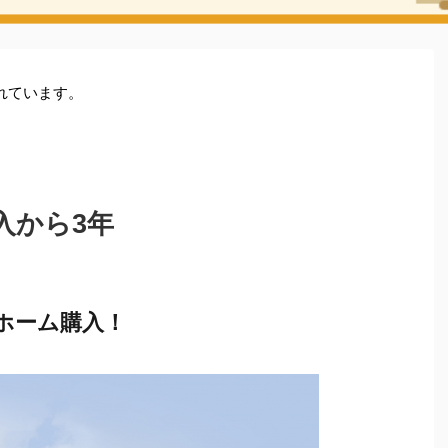
れています。
入から3年
ホーム購入！