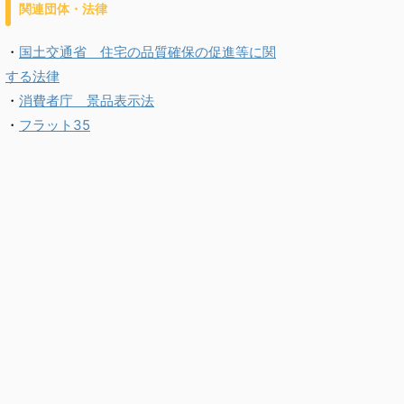
関連団体・法律
・
国土交通省 住宅の品質確保の促進等に関
する法律
・
消費者庁 景品表示法
・
フラット35