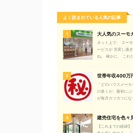
よく読まれている人気の記事
大人気のスーモ
1
ネット上で、 スー
ービスが 充実し過
ね。 確かに、 これだ
世帯年収400
2
「どのハウスメーカ
の多くが、最初にぶ
が毎月カツカツになっ
建売住宅を色々
3
【これまでの経緯】 
件を探し始める。 ↓